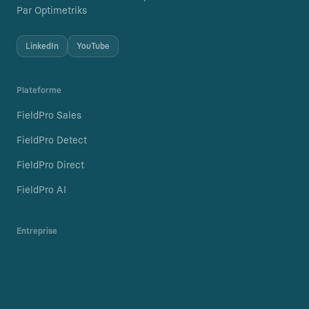
Par Optimetriks
LinkedIn
YouTube
Plateforme
FieldPro Sales
FieldPro Detect
FieldPro Direct
FieldPro AI
Entreprise
Carrières
Blog
Politique de confidentialité