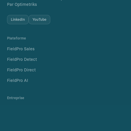
Par Optimetriks
LinkedIn
YouTube
Plateforme
FieldPro Sales
FieldPro Detect
FieldPro Direct
FieldPro AI
Entreprise
Carrières
Blog
Politique de confidentialité