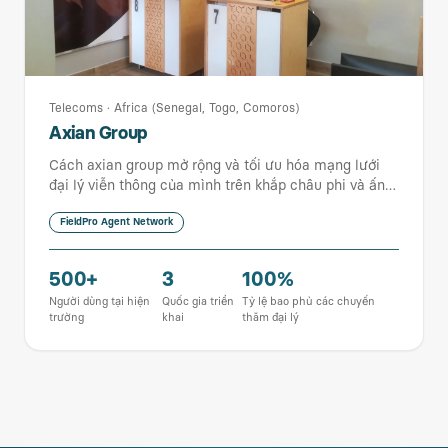
Telecoms
·
Africa (Senegal, Togo, Comoros)
Axian Group
Cách axian group mở rộng và tối ưu hóa mạng lưới
đại lý viễn thông của mình trên khắp châu phi và ấn
độ dương với p0.
FieldPro Agent Network
500+
3
100%
Người dùng tại hiện
Quốc gia triển
Tỷ lệ bao phủ các chuyến
trường
khai
thăm đại lý