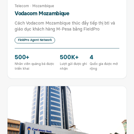
Telecom
·
Mozambique
Vodacom Mozambique
Cách Vodacom Mozambique thúc đẩy tiếp thị btl và
giáo dục khách hàng M-Pesa bằng FieldPro
FieldPro Agent Network
500+
500K+
4
Nhân viên quảng bá được
Lượt gửi được ghi
Quốc gia được mở
triển khai
nhận
rộng