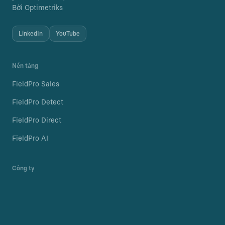
Bởi Optimetriks
LinkedIn
YouTube
Nền tảng
FieldPro Sales
FieldPro Detect
FieldPro Direct
FieldPro AI
Công ty
Tuyển dụng
Blog
Chính sách bảo mật