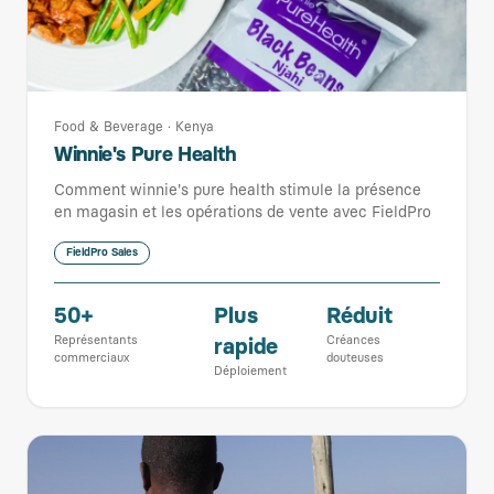
Food & Beverage
·
Kenya
Winnie's Pure Health
Comment winnie's pure health stimule la présence
en magasin et les opérations de vente avec FieldPro
FieldPro Sales
50+
Plus
Réduit
Représentants
Créances
rapide
commerciaux
douteuses
Déploiement