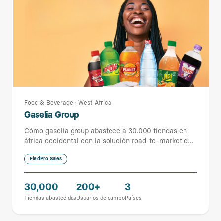
Food & Beverage
·
West Africa
Gaselia Group
Cómo gaselia group abastece a 30.000 tiendas en
áfrica occidental con la solución road-to-market de
FieldPro
FieldPro Sales
30,000
200+
3
Tiendas abastecidas
Usuarios de campo
Países