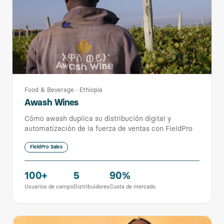
Food & Beverage
·
Ethiopia
Awash Wines
Cómo awash duplica su distribución digital y
automatización de la fuerza de ventas con FieldPro
FieldPro Sales
100+
5
90%
Usuarios de campo
Distribuidores
Cuota de mercado